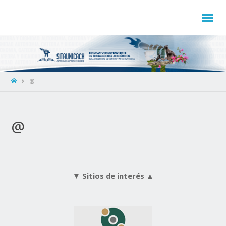
nel
nel
ketleri
INICIO
@
nel
nel
@
nel
nel
nel
nel
▼
Sitios de interés
▲
nel
nel
nel
nel
nel